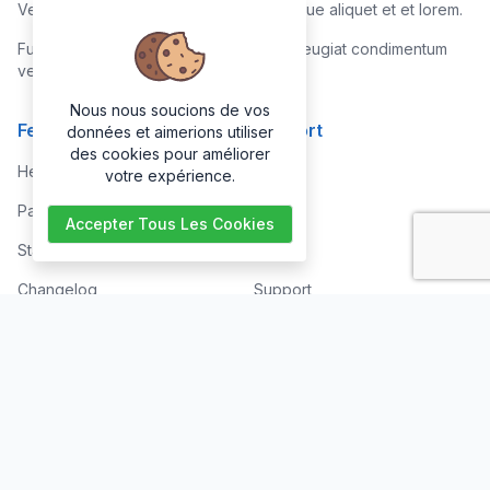
Vestibulum quis risus sed nisl pellentesque aliquet et et lorem.
Fusce nibh nisl, gravida nec ipsum eu, feugiat condimentum
velit.
Nous nous soucions de vos
Features
Support
données et aimerions utiliser
des cookies pour améliorer
Help Center
Home
votre expérience.
Paid with Mobile
About
Accepter Tous Les Cookies
Status
FAQs
Changelog
Support
Contact Support
Contact
Trending
Legal
Shop
Knowledge Center
Portfolio
Custom Development