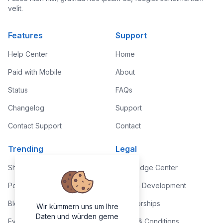
velit.
Features
Support
Help Center
Home
Paid with Mobile
About
Status
FAQs
Changelog
Support
Contact Support
Contact
Trending
Legal
Shop
Knowledge Center
Portfolio
Custom Development
Blog
Sponsorships
Wir kümmern uns um Ihre
Daten und würden gerne
Events
Terms & Conditions